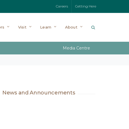
Careers
Getting Here
rs
Visit
Learn
About
Media Centre
News and Announcements