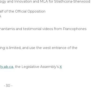
ology and Innovation and MLA for Strathcona-Sherwood
lf of the Official Opposition
A
hantamis and testimonial videos from Francophones
rking is limited, and use the west entrance of the
y.ab.ca
, the Legislative Assembly’s
X
- 30 -