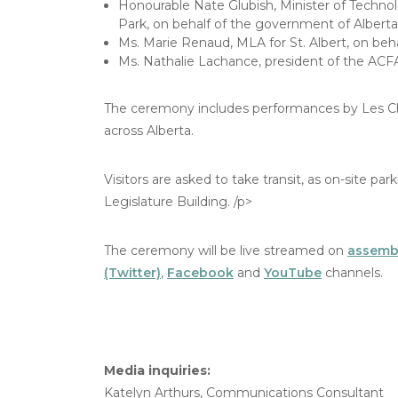
Honourable Nate Glubish, Minister of Techn
Park, on behalf of the government of Alberta
Ms. Marie Renaud, MLA for St. Albert, on beha
Ms. Nathalie Lachance, president of the ACF
The ceremony includes performances by Les C
across Alberta.
Visitors are asked to take transit, as on-site pa
Legislature Building. /p>
The ceremony will be live streamed on
assembl
(Twitter)
,
Facebook
and
YouTube
channels.
Media inquiries:
Katelyn Arthurs, Communications Consultant