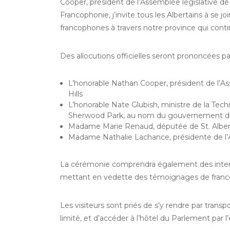
Cooper, président de l’Assemblée législative de l
Francophonie, j’invite tous les Albertains à se
francophones à travers notre province qui continu
Des allocutions officielles seront prononcées pa
L’honorable Nathan Cooper, président de l’A
Hills
L’honorable Nate Glubish, ministre de la Tech
Sherwood Park, au nom du gouvernement de 
Madame Marie Renaud, députée de St. Albert, 
Madame Nathalie Lachance, présidente de l
La cérémonie comprendra également des interpr
mettant en vedette des témoignages de franco
Les visiteurs sont priés de s’y rendre par tran
limité, et d’accéder à l’hôtel du Parlement par l