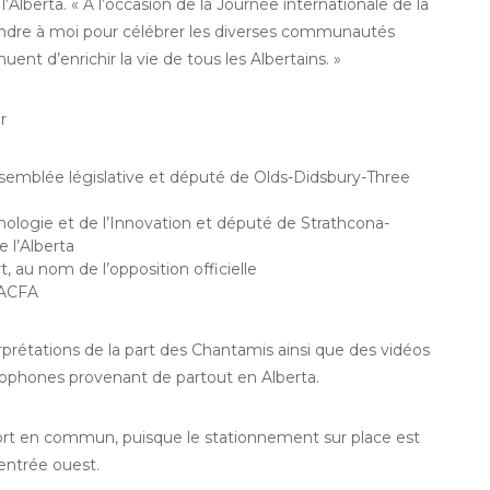
’Alberta. « À l’occasion de la Journée internationale de la
 joindre à moi pour célébrer les diverses communautés
ent d’enrichir la vie de tous les Albertains. »
r
ssemblée législative et député de Olds-Didsbury-Three
nologie et de l’Innovation et député de Strathcona-
l’Alberta
au nom de l’opposition officielle
’ACFA
étations de la part des Chantamis ainsi que des vidéos
phones provenant de partout en Alberta.
sport en commun, puisque le stationnement sur place est
’entrée ouest.